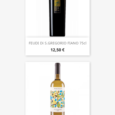
FEUDI Di S.GREGORIO FIANO 75cl
12,50 €