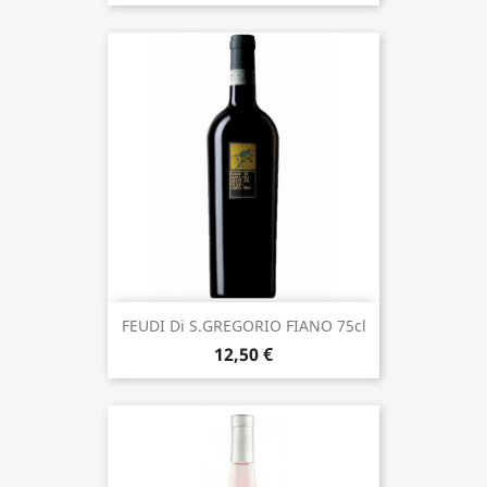
FEUDI Di S.GREGORIO FIANO 75cl
12,50 €