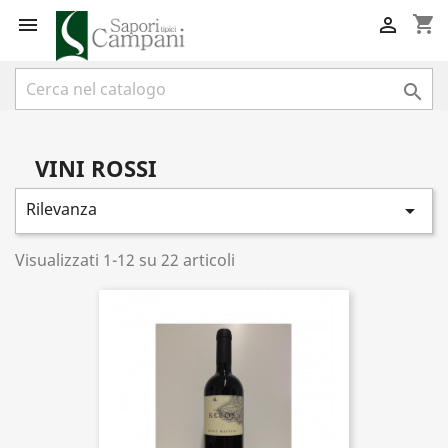
shopping_cart



VINI ROSSI
Rilevanza

Visualizzati 1-12 su 22 articoli