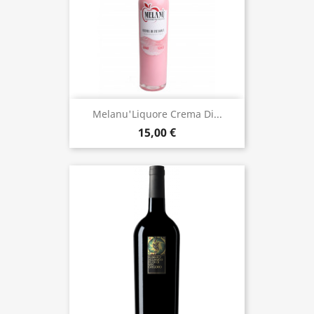
Melanu'Liquore Crema Di...
15,00 €