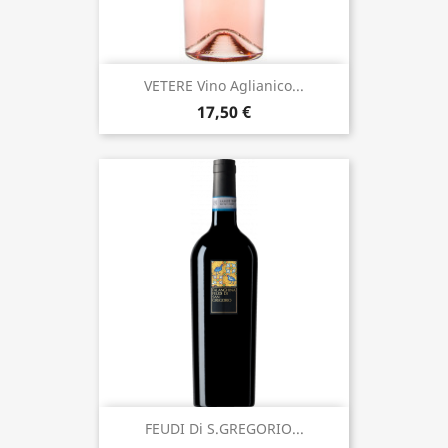
VETERE Vino Aglianico...
17,50 €
FEUDI Di S.GREGORIO...