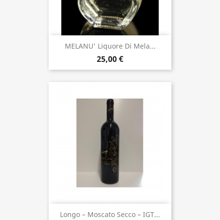
MELANU' Liquore Di Mela...
25,00 €
Longo – Moscato Secco – IGT...