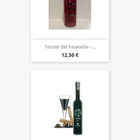
Tenute Del Fasanella –...
12,50 €