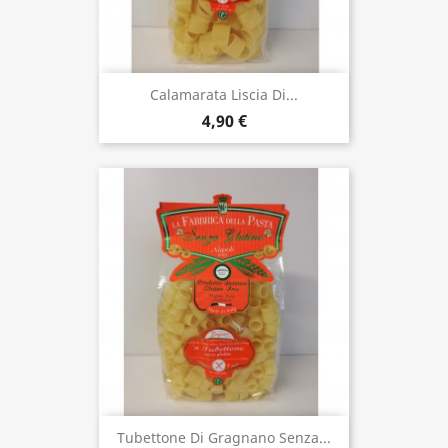
Calamarata Liscia Di...
4,90 €
Tubettone Di Gragnano Senza...